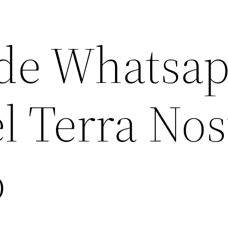
de Whatsa
l Terra Nos
o