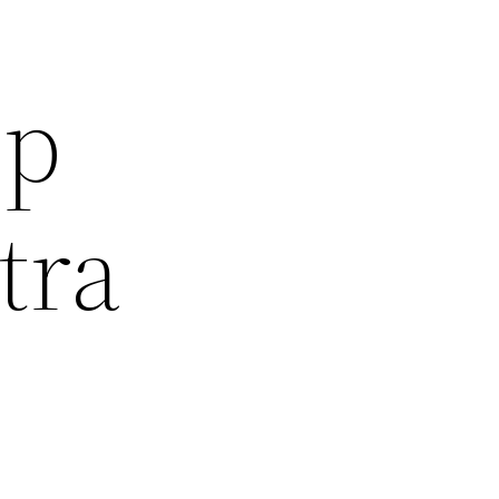
pp
tra