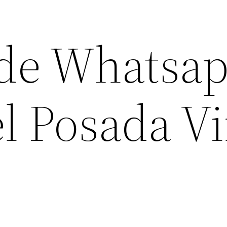
de Whatsa
el Posada V