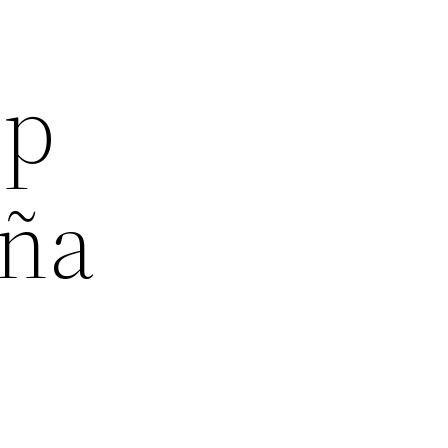
pp
iña