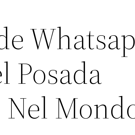
de Whatsa
el Posada
i Nel Mond