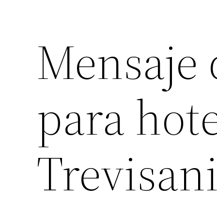
Mensaje 
para hot
Trevisan