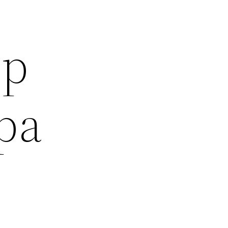
pp
Spa