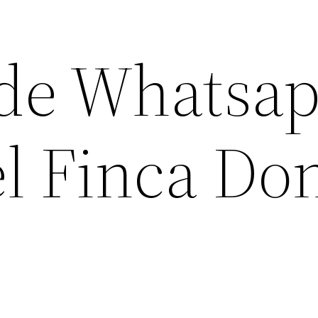
de Whatsa
el Finca Do