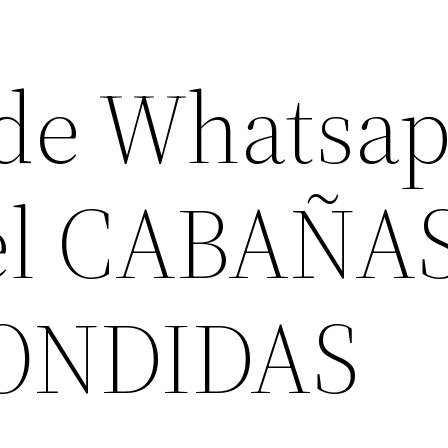
de Whatsa
el CABAÑA
ONDIDAS