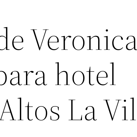
de Veronic
para hotel
ltos La Vil