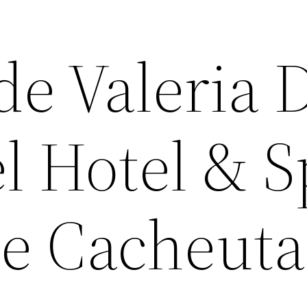
e Valeria 
l Hotel & 
e Cacheuta