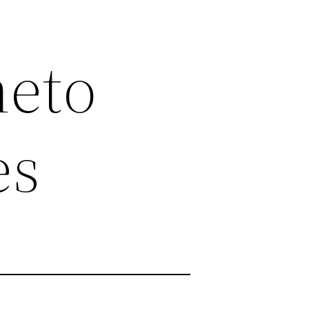
neto
es