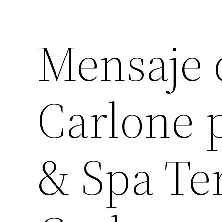
Mensaje 
Carlone p
& Spa Te