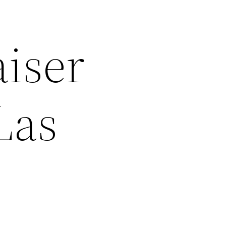
iser
Las