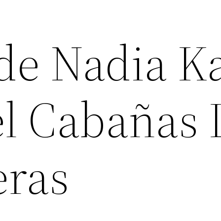
de Nadia Ka
el Cabañas 
eras