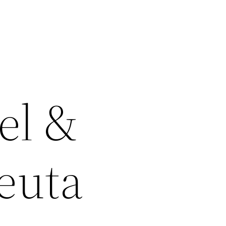
el &
euta