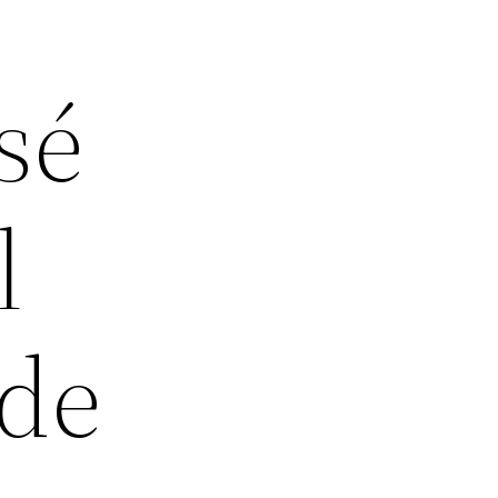
sé
l
 de