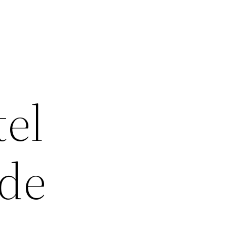
el
 de