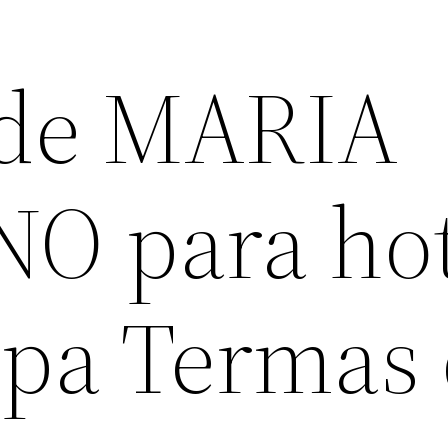
 de MARIA
O para hot
Spa Termas