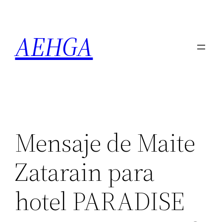
Saltar
al
AEHGA
contenido
Mensaje de Maite
Zatarain para
hotel PARADISE