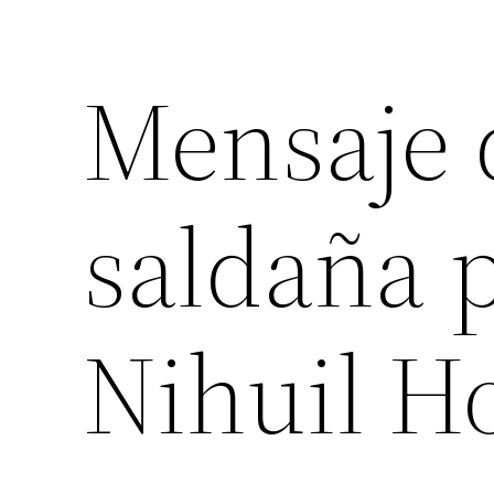
Mensaje d
saldaña p
Nihuil Ho