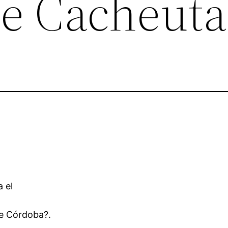
e Cacheuta
 el
e Córdoba?.