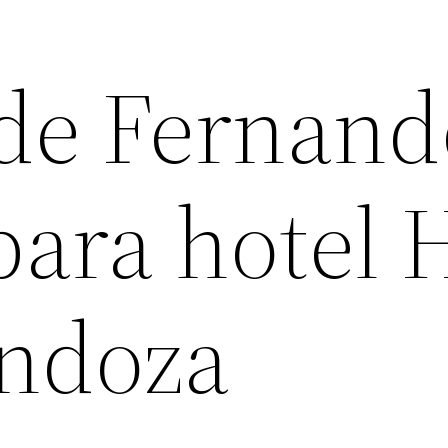
de Fernand
para hotel 
ndoza