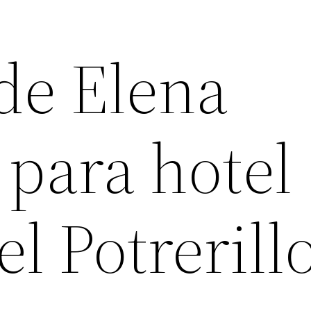
de Elena
para hotel
l Potrerill