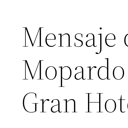
Mensaje 
Mopardo 
Gran Hote