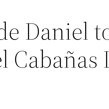
de Daniel t
el Cabañas 