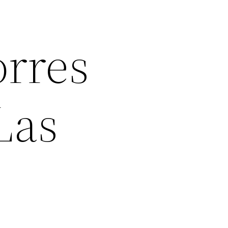
orres
Las