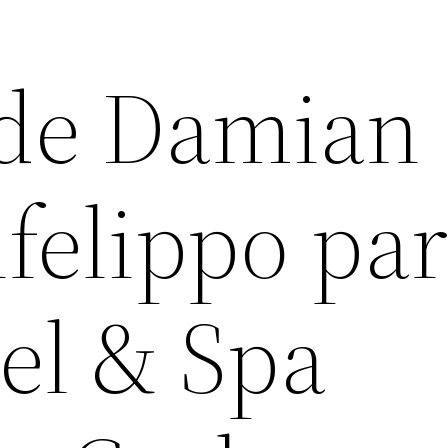
 de Damian
felippo pa
el & Spa