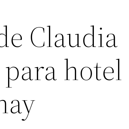
de Claudia
 para hotel
nay