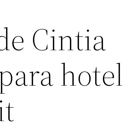
de Cintia
para hotel
it